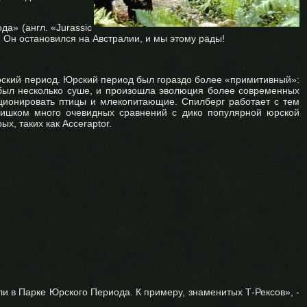
а» (англ. «Jurassic
. Он остановился на Австралии, и мы этому рады!
юрский период. Юрский период был гораздо более «примитивный»:
 был несколько суше, и произошла эволюция более современных
юционировать птицы и млекопитающие. Спилберг работает с тем
лишком много очевидных сравнений с дико популярной юрской
х, таких как Acceraptor.
ли в Парке Юрского Периода. К примеру, знаменитых Т-Рексов», -