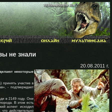
вы не знали
20.08.2011 г.
 делают некоторые
) принять участие в
в», - подтверждает
юди в 2149 году. Они
лорода. В этом есть
ский аспект исходил
, что действительно