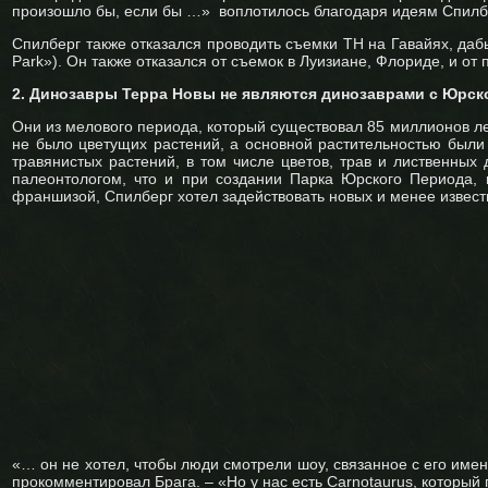
произошло бы, если бы …» воплотилось благодаря идеям Спилб
Спилберг также отказался проводить съемки ТН на Гавайях, даб
Park»). Он также отказался от съемок в Луизиане, Флориде, и о
2. Динозавры Терра Новы не являются динозаврами с Юрско
Они из мелового периода, который существовал 85 миллионов ле
не было цветущих растений, а основной растительностью были
травянистых растений, в том числе цветов, трав и лиственны
палеонтологом, что и при создании Парка Юрского Периода,
франшизой, Спилберг хотел задействовать новых и менее известны
«… он не хотел, чтобы люди смотрели шоу, связанное с его имен
прокомментировал Брага. – «Но у нас есть Carnotaurus, который