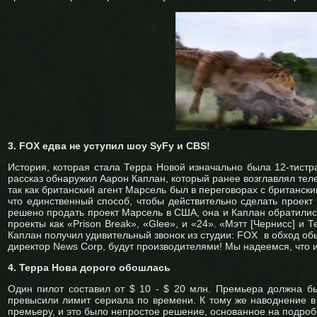
3. FOX едва не уступил шоу SyFy и CBS!
История, которая стала Терра Новой изначально была 12-тист
рассказ обнаружил Аарон Каплан, который ранее возглавлял теле
так как британский агент Марсель был в переговорах с британск
что единственный способ, чтобы действительно сделать проек
решено продать проект Марсель в США, она и Каплан обратились
проекты как «Prison Break», «Glee», и «24». «Мэтт [Чернисс] и 
Каплан получил удивительный звонок из студии: FOX в обход о
директор News Corp, будут производителями! Мы надеемся, что
4. Терра Нова дорого обошлась
Один пилот составил от $ 10 - $ 20 млн. Премьера должна бы
превысили лимит сериала по времени. К тому же наводнение в
премьеру, и это было непростое решение, основанное на подроб