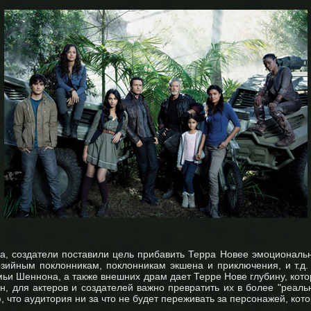
а, создатели поставили цель прибавить Терра Новее эмоциональн
ийным поклонникам, поклонникам экшена и приключения, и т.д. Т
ьи Шеннона, а также внешних драм дает Терре Нове глубину, кото
н, для актеров и создателей важно превратить их в более "реаль
 что аудитория ни за что не будет переживать за персонажей, кото