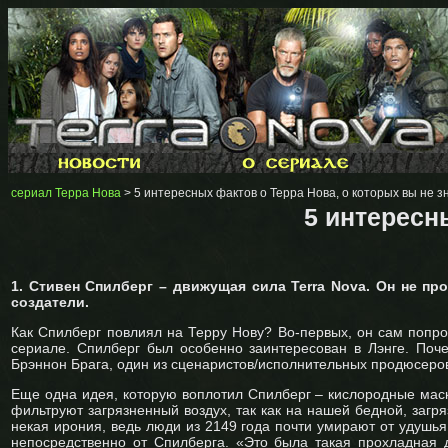
сериал Терра Нова
> 5 интересных фактов о Терра Нова, о которых вы не з
5 интересн
1. Стивен Спилберг – движущая сила Terra Nova. Он не п
создатели.
Как Спилберг повлиял на Терру Нову? Во-первых, он сам попро
сериале. Спилберг был особенно заинтересован в Лэнге. Поч
Брэннон Брага, один из сценаристов/исполнительных продюсеро
Еще одна идея, которую воплотил Спилберг – кислородные маск
фильтруют загрязненный воздух, так как на нашей бедной, загр
некая ирония, ведь люди из 2149 года почти умирают от удушь
непосредственно от Спилберга. «Это была такая прохладная де