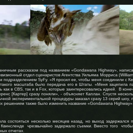
раничным рассказом под названием «Gondawana Highway», написа
визионный отдел сценаристов Агентства Уильяма Морриса (William
им подразделением SyFy. «Я просил ее, чтобы меня соединили с К
т такого масштаба было передача его в Штаты. «Меня зацепила п
 как в CBS, так и в Fox, которые заинтересовались идеей. В ко
Теренс [Картер] сразу поняли», - объясняет Каплан. Спустя нескол
бычной экспериментальной процедуры заказал сразу 13 серий шоу,
 их решением также было изменить название «Gondawana Highway»
ла состояться несколько месяцев назад, но выход задержался п
 Квинсленде чрезвычайно задержало съемки. Вместо того чтобы
ных отчетах.