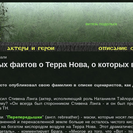
витязь подольск
нали
ых фактов о Терра Нова, о которых 
росто опубликовал свою фамилию в списке сценаристов, как
сил Стивена Лэнга (актер, исполняющий роль Натаниеля Тэйлора
ему? «Он всегда был сторонником Стивена Лэнга - и он был пра
в ТН.
и. "
Перепередышки
" (англ. rebreather) - маски, которые носят л
язненной и перенаселенной земле больше не осталось чистого кис
я на богатом кислородом воздухе на Терра Нова. Этот драматиче
таль», - комментирует Брага. - «Многое из того, что «Вот - то