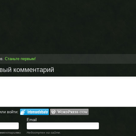
ев.
Станьте первым!
овый комментарий
или войти:
Email
омментариями
Недоступен на сайте.