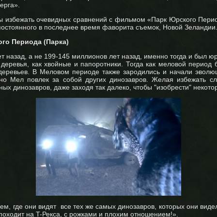
ерга».
ы избежать очевидных сравнений с фильмом «Парк Юрского Период
т постоянного в последнее время фаворита съемок, Новой Зеландии
го Периода (Парка)
т назад, а не 199-145 миллионов лет назад, именно тогда и был 
 деревья, как хвойные и папоротники. Тогда как меловой период
х деревьев. В Меловом периоде также зародились и начали эвол
 но Мел повлек за собой других динозавров. Желая избежать с
х динозавров, даже заходя так далеко, чтобы "изобрести" некоторы
ем, где они видят все тех же самых динозавров, которых они виде
 походит на T-Рекса, с рожками и плохим отношением!».