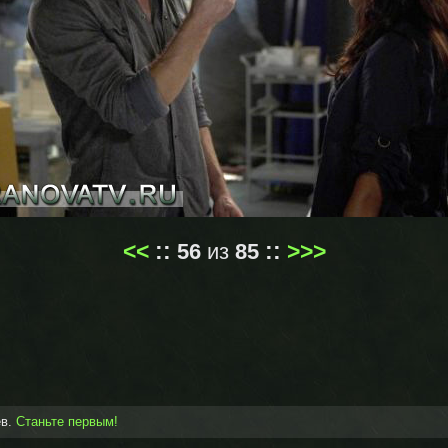
<<
::
56
из
85
::
>>>
ев.
Станьте первым!