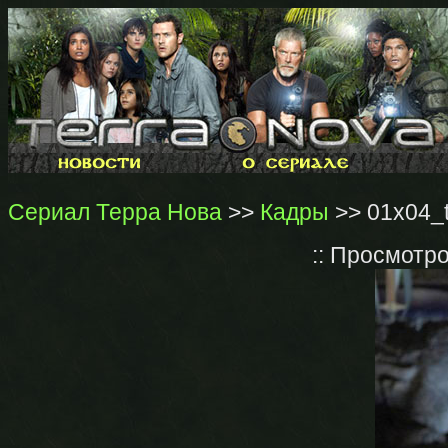
Сериал Терра Нова
>>
Кадры
>> 01x04_t
:: Просмотр