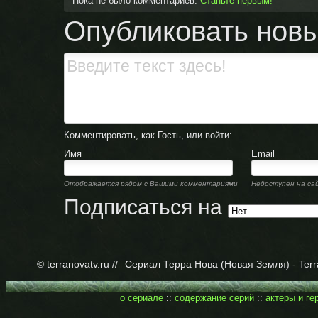
Пока не было комментариев.
Станьте первым!
Опубликовать нов
Комментировать, как Гость, или войти:
Имя
Email
Отображается рядом с Вашими комментариями
Недоступен на са
Подписаться на
© terranovatv.ru //
Сериал Терра Нова (Новая Земля) - Terr
о сериале
::
содержание серий
::
актеры и ге