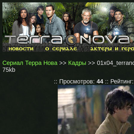
Сериал Терра Нова
>>
Кадры
>> 01x04_terrano
75kb
:: Просмотров:
44
:: Рейтинг