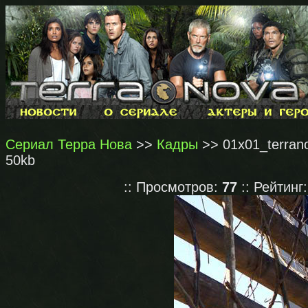
Сериал Терра Нова
>>
Кадры
>> 01x01_terrano
50kb
:: Просмотров:
77
:: Рейтинг