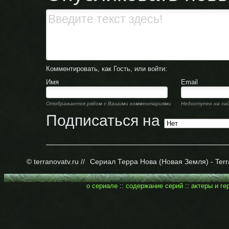
Комментировать, как Гость, или войти:
Имя
Email
Отображается рядом с Вашими комментариями
Недоступен на са
Подписаться на
© terranovatv.ru //
Сериал Терра Нова (Новая Земля) - Terr
о сериале
::
содержание серий
::
актеры и ге