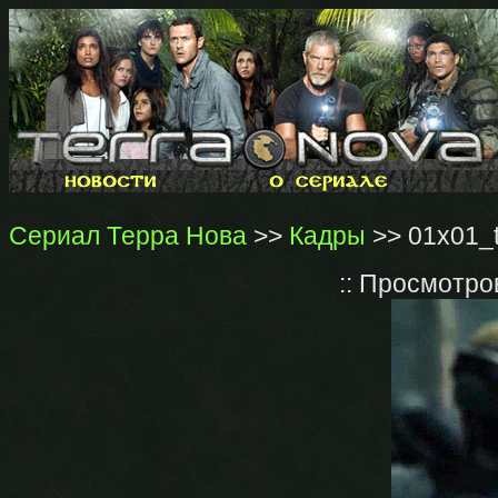
Сериал Терра Нова
>>
Кадры
>> 01x01_t
:: Просмотро