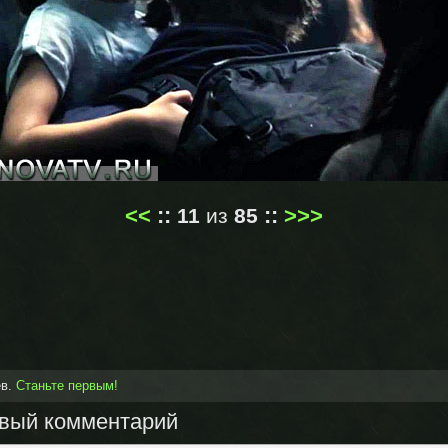
<<
::
::
>>>
11
из
85
ев.
Станьте первым!
овый комментарий