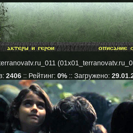
erranovatv.ru_011 (01x01_terranovatv.ru_0
в:
2406
:: Рейтинг:
0%
:: Загружено:
29.01.